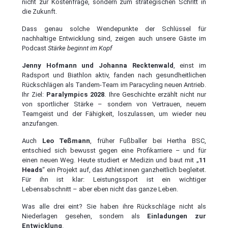
nicht zur Kostenfrage, sondern zum strategischen Schritt in
die Zukunft.
Dass genau solche Wendepunkte der Schlüssel für
nachhaltige Entwicklung sind, zeigen auch unsere Gäste im
Podcast
Stärke beginnt im Kopf
Jenny Hofmann und Johanna Recktenwald
, einst im
Radsport und Biathlon aktiv, fanden nach gesundheitlichen
Rückschlägen als Tandem-Team im Paracycling neuen Antrieb.
Ihr Ziel:
Paralympics 2028
. Ihre Geschichte erzählt nicht nur
von sportlicher Stärke – sondern von Vertrauen, neuem
Teamgeist und der Fähigkeit, loszulassen, um wieder neu
anzufangen.
Auch
Leo Teßmann
, früher Fußballer bei Hertha BSC,
entschied sich bewusst gegen eine Profikarriere – und für
einen neuen Weg. Heute studiert er Medizin und baut mit „
11
Heads
“ ein Projekt auf, das Athlet:innen ganzheitlich begleitet.
Für ihn ist klar: Leistungssport ist ein wichtiger
Lebensabschnitt – aber eben nicht das ganze Leben.
Was alle drei eint? Sie haben ihre Rückschläge nicht als
Niederlagen gesehen, sondern als
Einladungen zur
Entwicklung
.