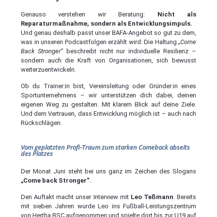
Genauso verstehen wir Beratung:
Nicht als
Reparaturmaßnahme, sondern als Entwicklungsimpuls.
Und genau deshalb passt unser BAFA-Angebot so gut zu dem,
was in unseren Podcastfolgen erzählt wird: Die Haltung
„Come
Back Stronger“
beschreibt nicht nur individuelle Resilienz –
sondern auch die Kraft von Organisationen, sich bewusst
weiterzuentwickeln.
Ob du Trainer:in bist, Vereinsleitung oder Gründer:in eines
Sportunternehmens – wir unterstützen dich dabei, deinen
eigenen Weg zu gestalten. Mit klarem Blick auf deine Ziele.
Und dem Vertrauen, dass Entwicklung möglich ist – auch nach
Rückschlägen.
Vom geplatzten Profi-Traum zum starken Comeback abseits
des Platzes
Der Monat Juni steht bei uns ganz im Zeichen des Slogans
„Come back Stronger“
.
Den Auftakt macht unser Interview mit
Leo Teßmann
. Bereits
mit sieben Jahren wurde Leo ins Fußball-Leistungszentrum
von Hertha BSC aufgenommen und spielte dort bis zur U19 auf