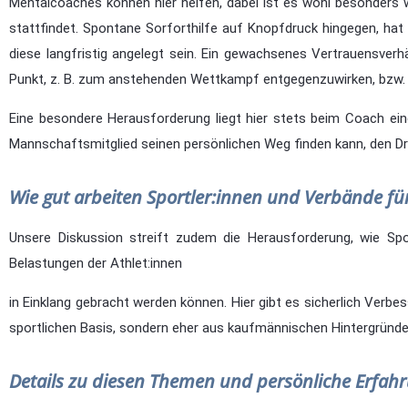
Mentalcoaches können hier helfen, dabei ist es wohl besonders w
stattfindet. Spontane Sorforthilfe auf Knopfdruck hingegen, ha
diese langfristig angelegt sein. Ein gewachsenes Vertrauensver
Punkt, z. B. zum anstehenden Wettkampf entgegenzuwirken, bzw. d
Eine besondere Herausforderung liegt hier stets beim Coach ein
Mannschaftsmitglied seinen persönlichen Weg finden kann, den Druc
Wie gut arbeiten Sportler:innen und Verbände 
Unsere Diskussion streift zudem die Herausforderung, wie Sp
Belastungen der Athlet:innen
in Einklang gebracht werden können. Hier gibt es sicherlich Verb
sportlichen Basis, sondern eher aus kaufmännischen Hintergrün
Details zu diesen Themen und persönliche Erfahr