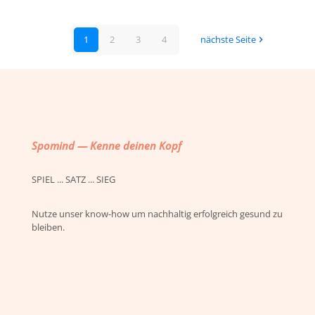
1
2
3
4
nächste Seite
Spomind — Kenne deinen Kopf
SPIEL ... SATZ ... SIEG
Nutze unser know-how um nachhaltig erfolgreich gesund zu
bleiben.